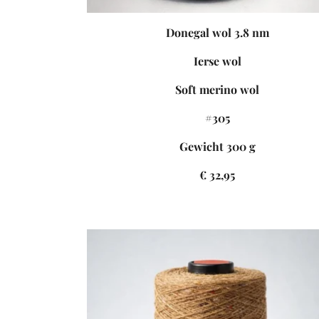
Donegal wol 3.8 nm
Ierse wol
S
oft merino wol
#305
Gewicht 300 g
€ 32,95