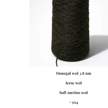
Donegal wol 3.8 nm
Ierse wol
Soft merino wol
#304