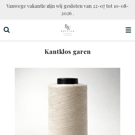
Vanwege vakantie zijn wij gesloten van 22-07 tot 10-08-
Ga
2026 .
direct
naar
de
hoofdinhoud
Kantklos garen